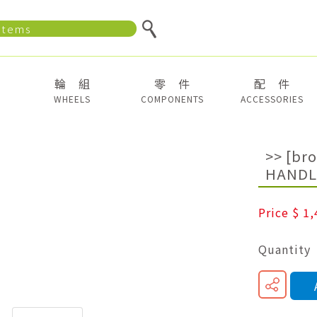
輪 組
零 件
配 件
WHEELS
COMPONENTS
ACCESSORIES
>> [br
HAND
Price
$ 1
Quantity