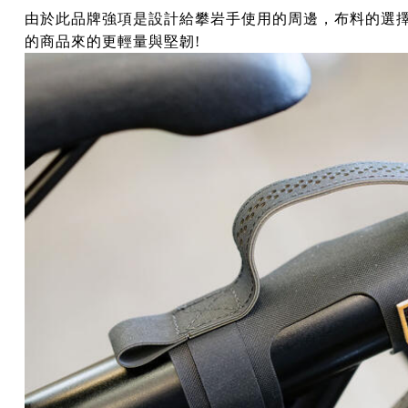
由於此品牌強項是設計給攀岩手使用的周邊，布料的選
的商品來的更輕量與堅韌!