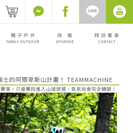
親 子 戶 外
改 裝
拜 訪 單 車
FAMILY OUTDOOR
UPGRADE
CONTACT
R 瑞士的阿爾卑斯山計畫！ TEAMMACHINE
路賽事，只要賽段進入山道爬坡，氣氛就會完全轉變！