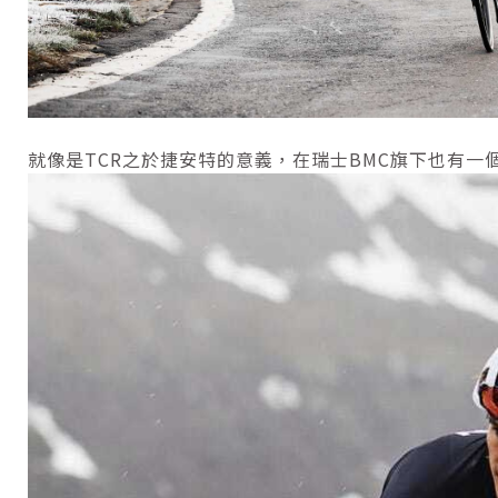
就像是TCR之於捷安特的意義，在瑞士BMC旗下也有一個名