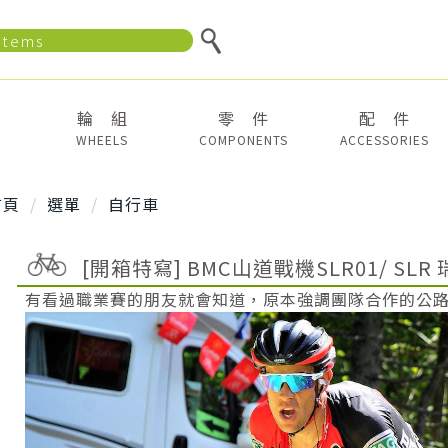
輪 組
零 件
配 件
WHEELS
COMPONENTS
ACCESSORIES
首頁
選單
自行車
[開箱特寫] BMC山道戰機SLR01/ SL
有看過職業賽的朋友就會知道，原本強調團隊合作的公