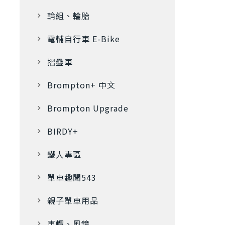
輪組、輪胎
電輔自行車 E-Bike
摺疊車
Brompton+ 中文
Brompton Upgrade
BIRDY+
鐵人專區
單車趣聞543
親子單車用品
車帽、風鏡