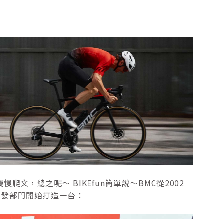
爬文，總之呢～ BIKEfun簡單說～BMC從2002
，研發部門開始打造一台：