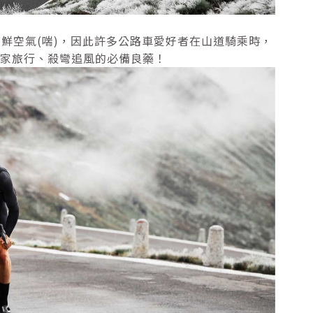
鮮空氣(喘)，因此許多公路車愛好者在山道騎乘時，
是居家旅行、殺彎追風的必備良藥！