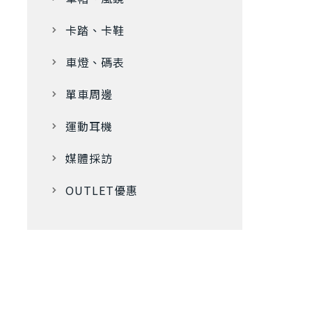
卡踏、卡鞋
車燈、碼表
單車周邊
運動耳機
媒體採訪
OUTLET優惠