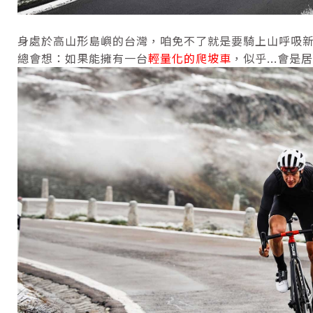
身處於高山形島嶼的台灣，咱免不了就是要騎上山呼吸新
總會想：如果能擁有一台
輕量化的爬坡車
，似乎...會