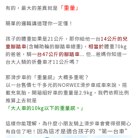
「重量」
有的，最大的差異就是
簡單的邏輯講道理你一定懂！
孩子的體重如果是21公斤，那你給他一台
14公斤的兒
童腳踏車
(含輔助輪的腳踏車總重)，
相當於
體重70kg
的爸爸，騎
一台47公斤的腳踏車
... 但...爸媽你知道一
台大人騎的折疊車才11公斤嗎？
那滑步車的「重量感」大概多重呢？
以一台售價七千多元的NORWEE滑步車成車來說，搭
載充氣胎，開箱組好車的重量是2.9kg，我們依照比例
推算上去就是
「大人車的10kg以下的重量感。」
這樣你能理解，為什麼小朋友騎上滑步車會覺得很開心
因為這才是適合孩子的“第一台車”
有自信了吧！