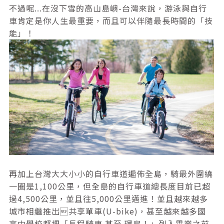
不過呢...在沒下雪的高山島嶼-台灣來說，游泳與自行
車肯定是你人生最重要，而且可以伴隨最長時間的「技
能」！
再加上台灣大大小小的自行車道遍佈全島，騎最外圍繞
一圈是1,100公里，但全島的自行車道總長度目前已超
過4,500公里，並且往5,000公里邁進！並且越來越多
城市相繼推出共享單車(U-bike)，甚至越來越多國
高中學校都把「長程騎車 甚至 環島！」列入畢業之前