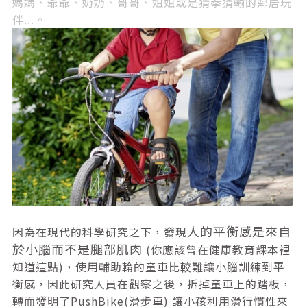
媽媽、爺爺、奶奶、哥哥、姐姐或是猜拳猜輸的鄰居玩
伴...。
人的平衡感是來自
因為在現代的科學研究之下，發現
於小腦而不是腿部肌肉
(你應該曾在健康教育課本裡
知道這點)，使用輔助輪的童車比較難讓小腦訓練到平
衡感，因此研究人員在觀察之後，拆掉童車上的踏板，
轉而發明了PushBike(滑步車) 讓小孩利用滑行慣性來