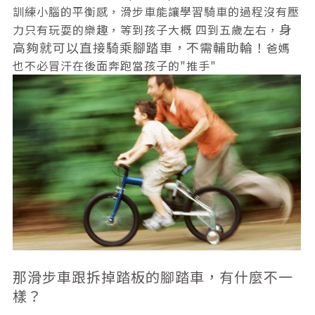
訓練小腦的平衡感，滑步車能讓學習騎車的過程沒有壓
身
力只有玩耍的樂趣，等到孩子大概 四到五歲左右，
高夠就可以直接騎乘腳踏車，不需輔助輪！
爸媽
也不必冒汗在後面奔跑當孩子的"推手"
那滑步車跟拆掉踏板的
腳踏車
，有什麼不一
樣？