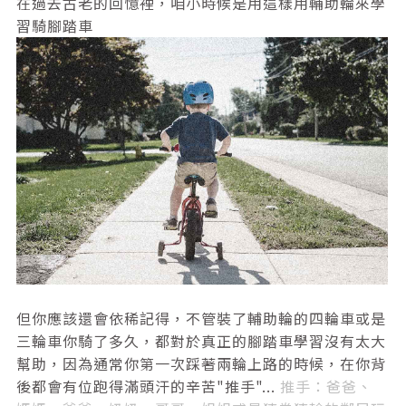
在過去古老的回憶裡，咱小時候是用這樣用輔助輪來學
習騎腳踏車
但你應該還會依稀記得，
不管裝了輔助輪的四輪車或是
三輪車你騎了多久，都對於真正的腳踏車學習沒有太大
幫助，
因為通常你第一次踩著兩輪上路的時候，
在你背
後都會有位跑得滿頭汗的辛苦"推手"...
推手：爸爸、