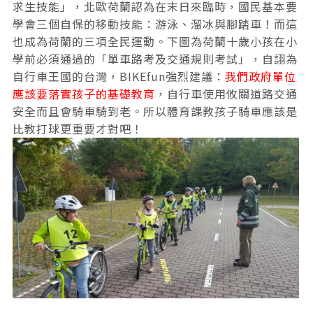
求生技能」，北歐荷蘭認為在末日來臨時，國民基本要
學會三個自保的移動技能：游泳、溜冰與腳踏車！而這
也成為荷蘭的三項全民運動。下圖為荷蘭十歲小孩在小
學前必須通過的「單車路考及交通規則考試」，自詡為
自行車王國的台灣，BIKEfun強烈建議：
我們政府單位
應該要落實孩子的基礎教育
，自行車使用攸關道路交通
安全而且會騎車騎到老。所以體育課教孩子騎車應該是
比教打球更重要才對吧！