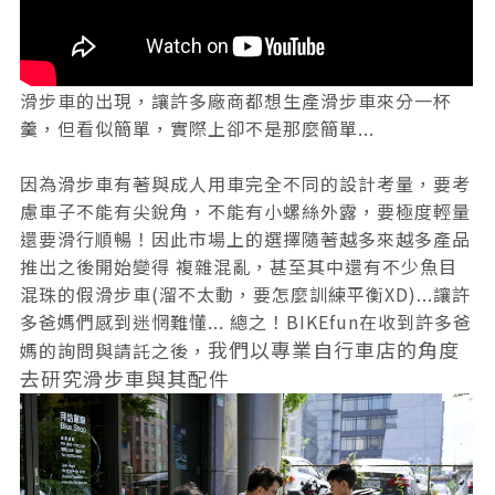
滑步車的出現，
讓許多廠商都想生產滑步車來分一杯
羹，但看似簡單，實際上卻不是那麼簡單...
因為滑步車有著與成人用車完全不同的設計考量，
要考
慮車子不能有尖銳角，不能有小螺絲外露，要極度輕量
還要滑行順暢！因此市場上的選擇隨著越多來越多產品
推出之後開始變得 複雜混亂，甚至其中還有不少魚目
混珠的假滑步車(溜不太動，要怎麼訓練平衡XD)...讓許
多爸媽們感到迷惘難懂...
總之！BIKEfun在收到許多爸
我們
以專業自行車店的角度
媽的詢問與請託之後，
去研究滑步車與其配件