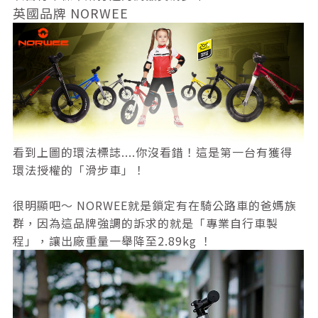
英國品牌 NORWEE
看到上圖的環法標誌....你沒看錯！這是
第一台有獲得
環法授權的「滑步車」！
很明顯吧～ NORWEE就是鎖定有在騎公路車的爸媽族
群，因為這品牌強調的訴求的就是「專業自行車製
程」，讓出廠重量一舉降至2.89kg ！