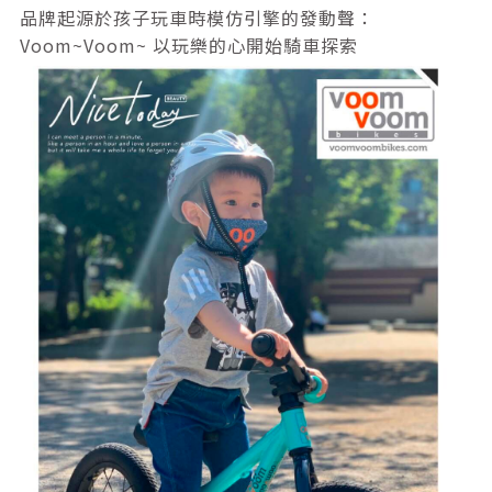
品牌起源於孩子玩車時模仿引擎的發動聲：
Voom~Voom~ 以玩樂的心開始騎車探索