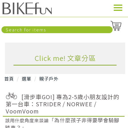
Click me! 文章分區
首頁
選單
親子戶外
[滑步車GO!] 專為2-5歲小朋友設計的
第一台車：STRIDER / NORWEE /
VoomVoom
「為什麼孩子非得要學會騎腳
該用什麼角度來談論
踏車？」