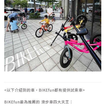
<以下介紹到的車，BIKEfun都有提供試乘車>
BIKEfun最為推薦的
滑步車四大天王
：