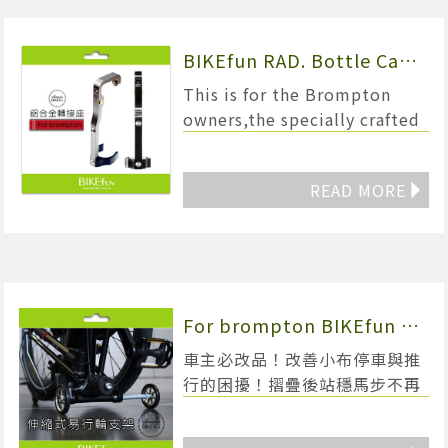
BIKEfun RAD. Bottle Cage
Adaptor for brompton
This is for the Brompton
owners,the specially crafted
luxury program:BIKEfun
Bottle Cage Adaptor.
READ MORE
◥
For brompton BIKEfun 伸
縮式易行輪支架
車主必改品！改善小布停車與推
行的困擾！摺疊後站穩馬步不再
跌倒！