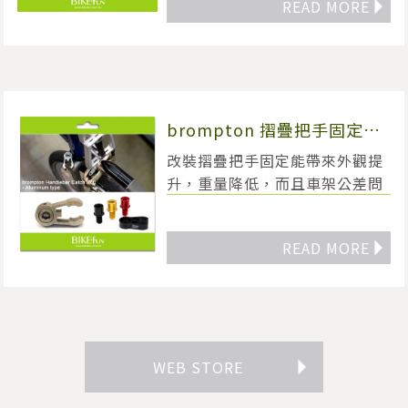
READ MORE
◥
brompton 摺疊把手固定
扣，Handlebar Catch Bolt
改裝摺疊把手固定能帶來外觀提
-BIKEfun made.
升，重量降低，而且車架公差問
題也不影響固定位置！是
bompton改裝裡一個讓你每次
READ MORE
◥
折疊騎車都有感受的零件！
WEB STORE
◥