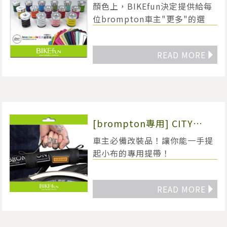
阻尼式避震器-共有3種蓋子7
顏色上，BIKEfun決定提供給每
種顏色隨你搭配選擇！
位brompton車主"更多"的選
擇，還記得當時你要購買
brompton時，盯著色卡猶豫,掙
READ MORE
◥
扎...到底要買哪個顏色嗎？現
在，這個樂趣又可再來一次了！
[brompton專用] CITY
CARRY HANDLE 小布上管提
車主必備改裝品！讓你能一手提
車帶
起小布的專用提帶！
READ MORE
◥