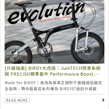
[升級指南] BIRDY大改造：JuinTECH煞車系統
與 PRECISO精準套件 Performance Boost,
Better Experience!
Made for BIRDY！身為鳥車車主絕對不要錯過這篇完
全指南，帶你看看這系列專為 BIRDY打造的升級套
件，大幅提升騎乘與使用體驗，而且零件設計的線條也
◥
是延伸自車架風格，外觀上也讓 BIRDY變鳳凰啦！
READ MORE