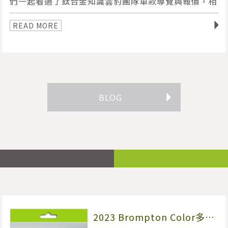
們一起看過了鈦合金知識雲豹團隊車款導覽與報價，相
信有認真看完的車友，應該是略懂略懂了！ 因此這篇
◥
BIKEfun就著重在這個今年發生的「大事情」上！
READ MORE
BLOG
◥
2023 Brompton Color多彩