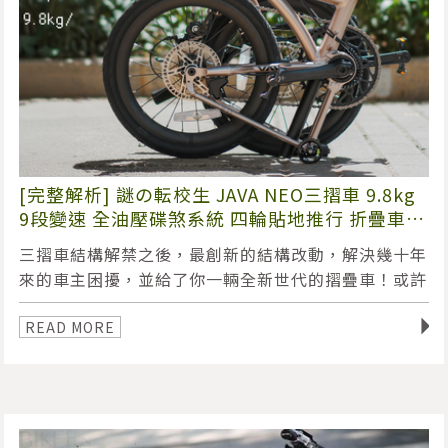
[完整解析] 謎の転校生 JAVA NEO三摺車 9.8kg
9段變速 全油壓碟煞系統 四輪貼地推行 折疊車
摺疊車 folding bike 原廠授權經銷店 BIKEfun
三摺車結構解禁之後，最創新的結構改動，解決幾十年
拜訪單車 台北內湖
來的車主困擾，並給了你一輛全新世代的摺疊車！或許
售價太便宜，會是這輛車最大的缺點？！
◥
READ MORE