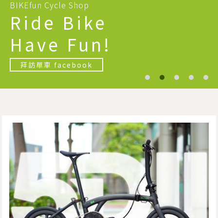
BIKEfun Cycle Shop
Ride Bike
Have Fun!
拜訪單車 facebook