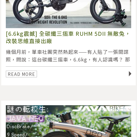
[6.6kg震撼] 全碳纖三摺車 RUHM 5DII 無敵兔，
改裝思維直接出廠
幾個月前，單車社團突然熱起來——有人貼了一張間諜
照，問說：這台碳纖三摺車，6.6kg，有人認識嗎？ 那
台車，就是今天要介紹的主角： RUHM 5DII，代號
◥
「無敵兔」。
READ MORE